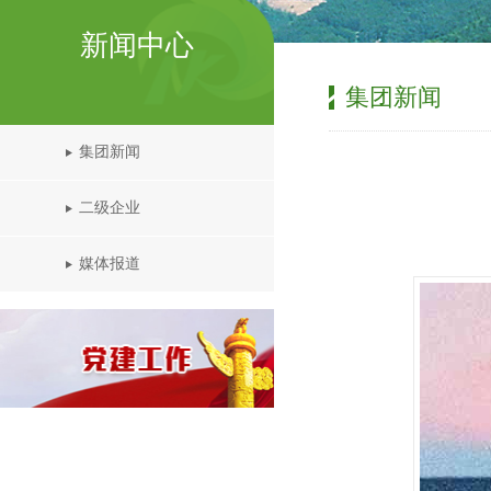
新闻中心
集团新闻
集团新闻
二级企业
媒体报道