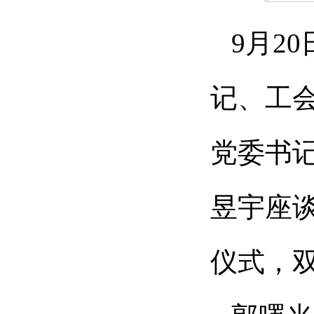
9月2
记、工
党委书
昱宇座
仪式，