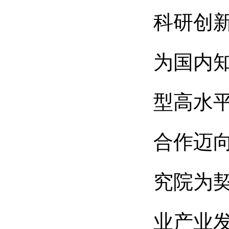
科研创
为国内
型高水
合作迈
究院为
业产业