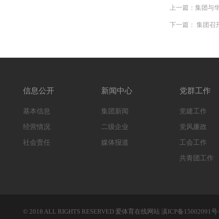
上一篇：集团与
下一篇：
集团召
信息公开
新闻中心
党群工作
基本信息
集团新闻
党建工作
经营情况
二级企业
党风廉政
社会责任
媒体报道
工会工作
共青团工作
© 2018 ALL RIGHTS RESERVED 爱体育在线网站
滇ICP备15002091号