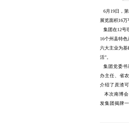
6月19日，
展览面积16
集团在12号
16个州县特
六大主业为基
活”。
集团党委书
办主任、省
介绍了蔗渣
本次南博会
发集团揭牌一