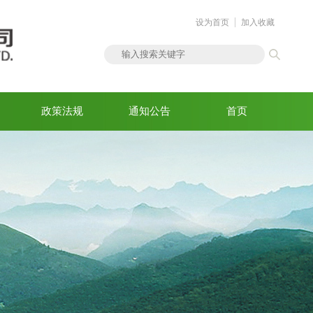
设为首页
加入收藏
政策法规
通知公告
首页