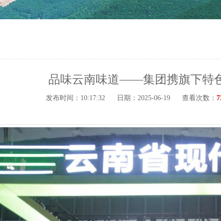
闻
品味云南味道——集团携旗下特
发布时间：10:17:32
日期：2025-06-19
查看次数：
7