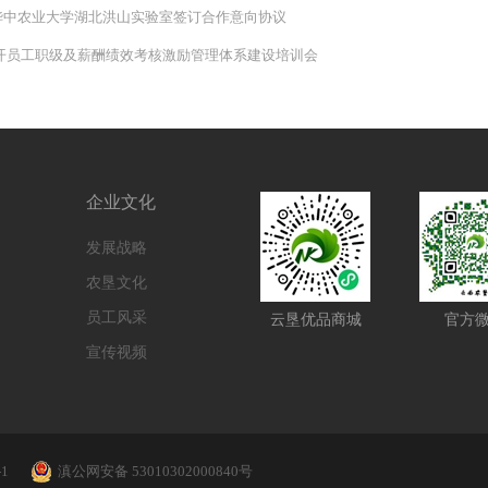
华中农业大学湖北洪山实验室签订合作意向协议
开员工职级及薪酬绩效考核激励管理体系建设培训会
企业文化
发展战略
农垦文化
员工风采
云垦优品商城
官方
宣传视频
-1
滇公网安备 53010302000840号