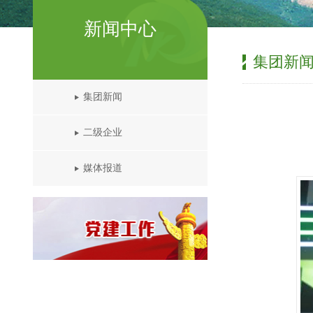
新闻中心
集团新
集团新闻
二级企业
媒体报道