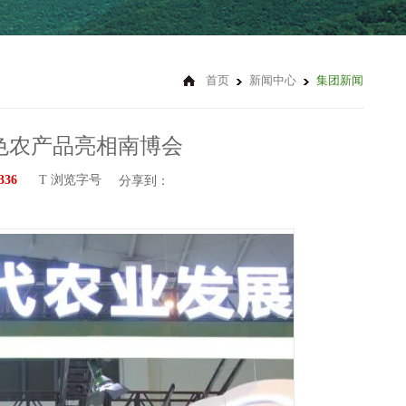
首页
新闻中心
集团新闻
色农产品亮相南博会
336
T 浏览字号
分享到：