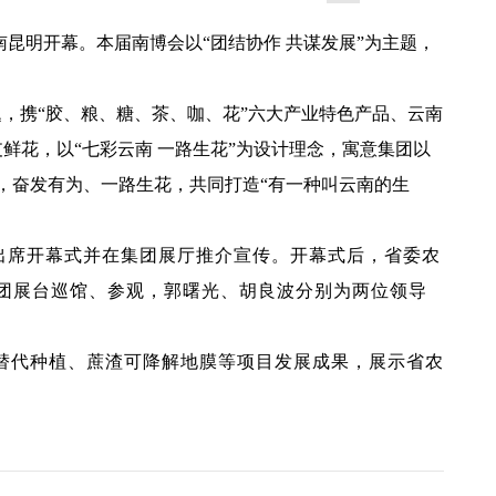
南昆明开幕。本届南博会以“团结协作 共谋发展”为主题，
题，携“胶、粮、糖、茶、咖、花”六大产业特色产品、云南
支鲜花，以“七彩云南 一路生花”为设计理念，寓意集团以
，奋发有为、一路生花，共同打造“有一种叫云南的生
出席开幕式并在集团展厅推介宣传。开幕式后，省委农
团展台巡馆、参观，郭曙光、胡良波分别为两位领导
替代种植、蔗渣可降解地膜等项目发展成果，展示省农