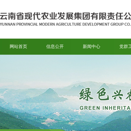
网站首页
信息公开
新闻中心
党群