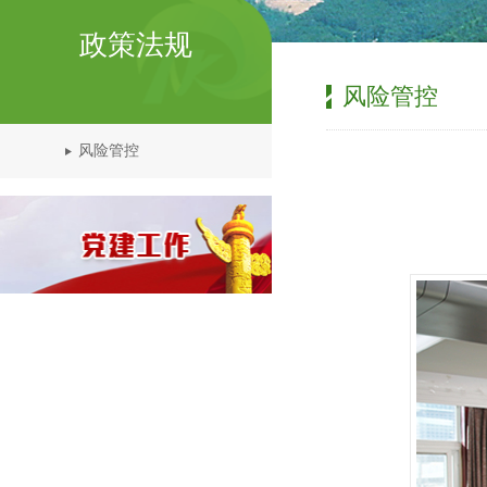
政策法规
风险管控
风险管控