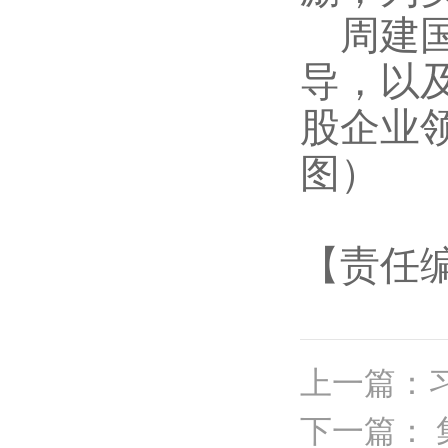
周建国
导，以
股企业领
图）
【责任
上一篇：
下一篇：