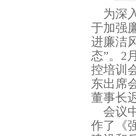
为深入
于加强
进廉洁
态”。2
控培训
东出席
董事长
会议中
作了《