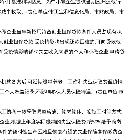
予3个月基准利率贴息。为中小微企业提供当期应归还银行
费率减半收取。(责任单位:市工业和信息化局、市财政局、市
将小微企业当年新招用符合创业担保贷款条件人员占现有职
放个人创业担保贷款,受疫情影响出现还款困难的,可向贷款银
。对受疫情影响暂时失去收入来源的个人和小微企业,申请贷
办机构备案后,可延期缴纳养老、工伤和失业保险费至疫情
工个人权益记录,不影响参保人员保险待遇。(责任单位:市
与职工协商一致釆取调整薪酬、轮岗轮休、缩短工时等方式
业,根据上年度实际缴纳的失业保险费,按50%给予稳岗
条件的暂时性生产困难且恢复有望的失业保险参保缴费企