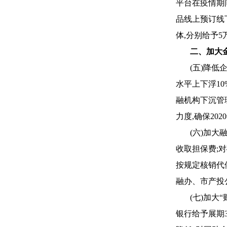
平台在疫情期
品线上预订线
体,分别给予
二、加大
(五)降
水平上下浮1
融机构下沉管
力度,确保20
(六)加
收取担保费;
按规定核销代
融办、市产投
(七)加大
银行给予展期