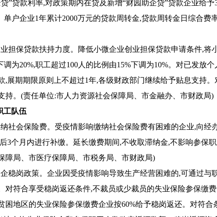
企贷”贷款利率,对政策期内在贷及新增“财园助企贷”贷款企业给
内、单户企业1年累计2000万元的贷款周转金,贷款周转金日综合
大创业担保贷款扶持力度。降低小微企业创业担保贷款申请条件,
下调为20%,职工超过100人的比例由15%下调为10%。对已发
款,展期期限原则上不超过1年,各级财政部门继续给予贴息支持
支持。(责任单位:市人力资源社会保障局、市金融办、市财政局)
职工队伍
期缴纳社会保险费。受疫情影响缴纳社会保险费有困难的企业,向经
束后3个月内进行补缴。延长缴费期间,不收取滞纳金,不影响参保职
保障局、市医疗保障局、市税务局、市财政局)
施援企稳岗政策。企业因受疫情影响导致生产经营困难的,可通过
。对符合享受稳岗返还条件,不裁员或少裁员的失业保险参保缴费企
贫困地区的失业保险参保缴费企业按60%给予稳岗返还。对符合