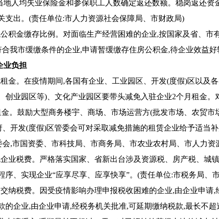
的当地人均失业保险金和参保职工人数确定返还数额。稳岗返还资
关支出。(责任单位:市人力资源社会保障局、市财政局)
降低公积金缴存比例。对面临生产经营困难的企业,按国家及省、市
持符合我市缓缴条件的企业,申请暂缓缴存住房公积金,待企业效益好
企业负担
减免租金。在疫情期间,各国有企业、工业园区、开发(度假)区以及
、创业园区等)、文化产业园区要带头减免入驻企业2个月租金。
租金。鼓励大型商务楼宇、商场、市场运营方(批发市场、农贸市
政府、开发(度假)区管委会可对采取减免措施的租赁企业给予适当补贴
管委会,市国资委、市科技局、市商务局、市农业农村局、市人力资
减免企业税费。严格落实国家、省新出台涉及资源税、房产税、城
程序、实现企业“应享尽享、应享快享”。(责任单位:市税务局、市
延期交纳税费。因受疫情影响办理申报税收困难的企业,由企业申请
款的企业,由企业申请,经税务机关批准,可延期缴纳税款,最长不