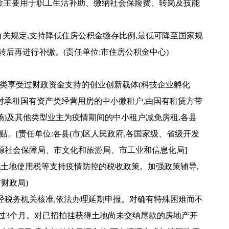
金主要用于职工生活补助、缴纳社会保险费、转岗及技能
有关规定,支持降低住房公积金缴存比例,最低可降至国家规
转后再进行补缴。(责任单位:市住房公积金中心)
各类享受过财政资金支持的创业创新载体(科技企业孵化
对承租国有资产类经营用房的中小微租户,由国有租赁方带
场)及其他类型业主为疫情期间的中小租户减免房租,各县
。[责任单位:各县(市)区人民政府,各国家级、省级开发
源社会保障局、市文化和旅游局、市工业和信息化局]
镇土地使用税等支持疫情防控的税收政策。加强政策辅导,
财政局)
,经税务机关核准,依法办理延期申报。对确有特殊困难而不
超过3个月。对已招拍挂获得土地尚未交纳尾款的房地产开