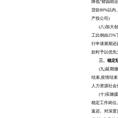
降低“财园助
贷款80%以
产投公司)
(八)加
工比例由25%
行申请展期还
款时予以优先
三、稳定
(九)延
结束,疫情结
人力资源社会
(十)实
稳定工作岗位
返还。对深度