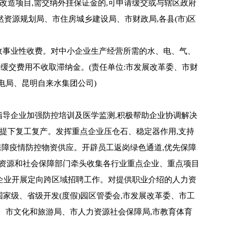
改造项目,需交纳外挂保证金的,可申请缓交或与辖区政府
然资源规划局、市住房城乡建设局、市财政局,各县(市)区
行政事业性收费。对中小企业生产经营所需的水、电、气、
用,缓交费用不收取滞纳金。(责任单位:市发展改革委、市财
电局、昆明自来水集团公司)
责指导企业加强防控培训及医学监测,积极帮助企业协调解决
提下复工复产。发挥重点企业压仓石、稳定器作用,支持
保障疫情防控物资供应。开辟员工返岗绿色通道,优先保障
力资源和社会保障部门牵头收集各行业重点企业、重点项目
助企业开展定向跨区域招聘工作。对提供职业介绍的人力资
国家级、省级开发(度假)园区管委会,市发展改革委、市工
、市文化和旅游局、市人力资源社会保障局,市教育体育