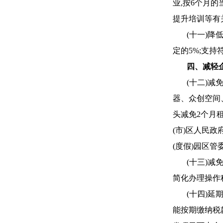
业,按6个月
提升培训等有
(十一)
定的5%;支
四、减轻
(十二)
器、众创空间
头减免2个月
(市)区人民
(度假)园区
(十三)
简化办理操作
(十四)
能按期缴纳税