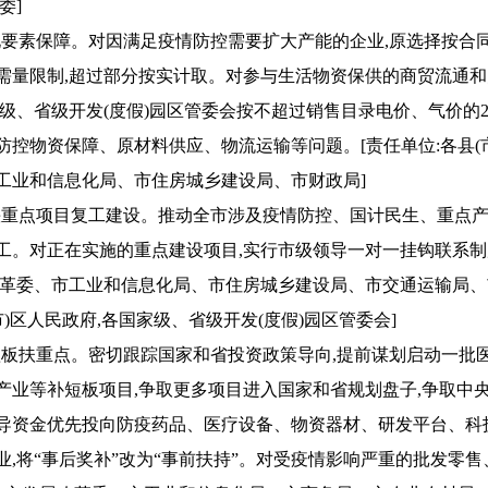
委]
强化要素保障。对因满足疫情防控需要扩大产能的企业,原选择按合同
需量限制,超过部分按实计取。对参与生活物资保供的商贸流通和
家级、省级开发(度假)园区管委会按不超过销售目录电价、气价的2
防控物资保障、原材料供应、物流运输等问题。[责任单位:各县(市
工业和信息化局、市住房城乡建设局、市财政局]
加快重点项目复工建设。推动全市涉及疫情防控、国计民生、重点产
工。对正在实施的重点建设项目,实行市级领导一对一挂钩联系制度
改革委、市工业和信息化局、市住房城乡建设局、市交通运输局
市)区人民政府,各国家级、省级开发(度假)园区管委会]
补短板扶重点。密切跟踪国家和省投资政策导向,提前谋划启动一
产业等补短板项目,争取更多项目进入国家和省规划盘子,争取中
导资金优先投向防疫药品、医疗设备、物资器材、研发平台、科
业,将“事后奖补”改为“事前扶持”。对受疫情影响严重的批发零