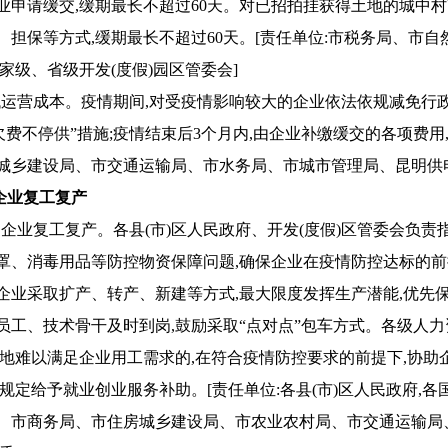
业申请缓交,缓期最长不超过60天。对已招拍挂获得土地的城中村
、担保等方式,缓期最长不超过60天。[责任单位:市税务局、市自
家级、省级开发(度假)园区管委会]
降低运营成本。疫情期间,对受疫情影响较大的企业依法依规减免
“欠费不停供”措施;疫情结束后3个月内,由企业补缴缓交的各项费
城乡建设局、市交通运输局、市水务局、市城市管理局、昆明供
企业复工复产
帮助企业复工复产。各县(市)区人民政府、开发(度假)区管委会负
罩、消毒用品等防控物资保障问题,确保企业在疫情防控达标的前
企业采取扩产、转产、新建等方式,最大限度发挥生产潜能,优先
员工、技术骨干及时到岗,鼓励采取“点对点”包车方式。各级人
当地难以满足企业用工需求的,在符合疫情防控要求的前提下,协
规定给予就业创业服务补助。[责任单位:各县(市)区人民政府,各
、市商务局、市住房城乡建设局、市农业农村局、市交通运输局