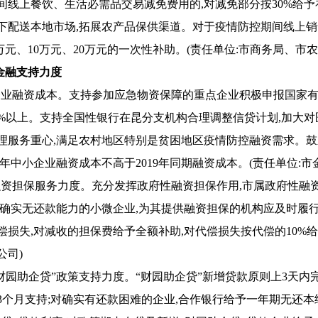
间线上餐饮、生活必需品交易减免费用的,对减免部分按30%给予
下配送本地市场,拓展农产品保供渠道。对于疫情防控期间线上销售额
5万元、10万元、20万元的一次性补助。(责任单位:市商务局、
金融支持力度
低企业融资成本。支持参加应急物资保障的重点企业积极申报国家
0%以上。支持全国性银行在昆分支机构合理调整信贷计划,加大
理服务重心,满足农村地区特别是贫困地区疫情防控融资需求。鼓
20年中小企业融资成本不高于2019年同期融资成本。(责任单位:市
大融资担保服务力度。充分发挥政府性融资担保作用,市属政府性融
对确实无还款能力的小微企业,为其提供融资担保的机构应及时履行
偿损失,对减收的担保费给予全额补助,对代偿损失按代偿的10%
公司)
“财园助企贷”政策支持力度。“财园助企贷”新增贷款原则上3天内
3个月支持;对确实有还款困难的企业,合作银行给予一年期无还本