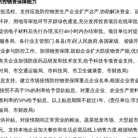
防控物资保障能力
化审批流程。支持应急防控物资生产企业扩产达产,协助解决资金、
环评、用地等审批环节开辟绿色通道,充分发挥投资项目在线审批
提供电子材料后先行办理,实行48小时内办结审批。项目单位对提
服务局、各行业主管部门,各县(市)区人民政府,各国家级、省级开
持企业参与防控工作。加强物资保障,鼓励企业扩大防疫物资产能,
有关企业加强防疫药品研发和技术攻关,给予科技专项资金支持。
村局、市交通运输局、市科技局、市卫生健康委、市财政局)
予贴息支持。建立市级疫情防控物资保障重点企业名单,根据企业资
政按照不高于5%的利率给予贷款贴息。对重点企业、农业生产资料
准利率的50%给予贴息。以上贴息期限不超过1年。(责任单位:
输局、市财政局)
予保供补贴。对疫情期间正常营业的粮油、蔬菜批发市场、大型超市
万元。支持本地企业加大餐饮和生活必需品线上销售力度,根据销售情