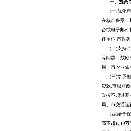
一、提高
(一)优
在核准备案、
台或电子邮件
任单位:市政务
(二)支
等问题。鼓励
局、市农业农
(三)给
贷款,市级财
政按不超过基
局、市交通运
(四)给
高不超过10