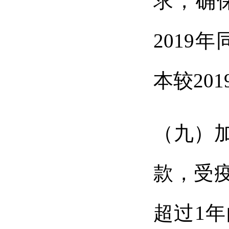
求，确
2019
本较20
（九）
款，受
超过1