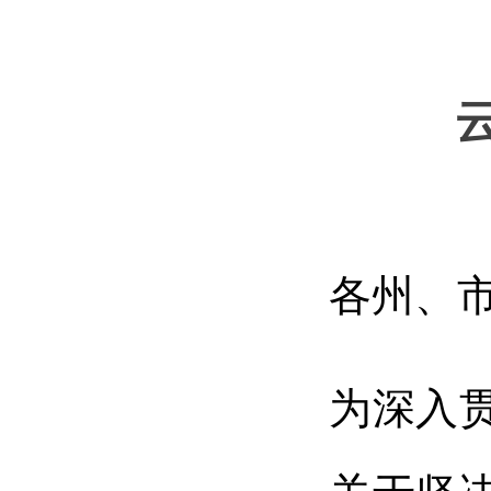
各州、
为深入