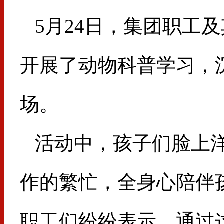
5月24日，集团职工及
开展了动物科普学习，
场。
活动中，孩子们脸上洋
作的繁忙，全身心陪伴
职工们纷纷表示，通过