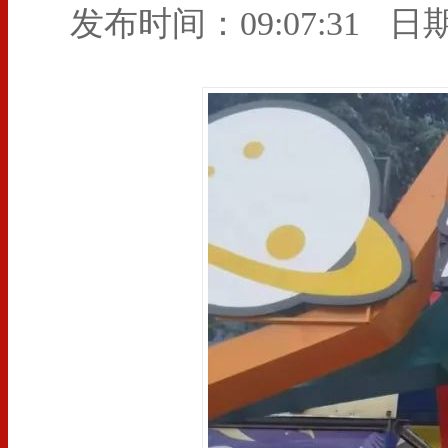
发布时间：09:07:31
日期