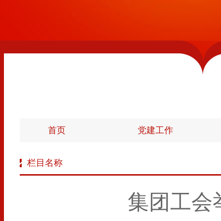
首页
党建工作
栏目名称
集团工会