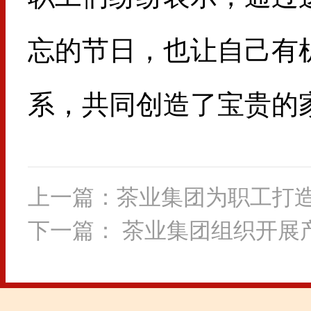
忘的节日，也让自己有
系，共同创造了宝贵的
上一篇：茶业集团为职工打造
下一篇：
茶业集团组织开展