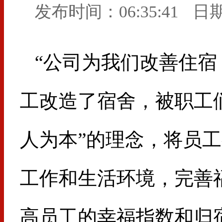
发布时间：06:35:41
日期
“公司为我们改善住宿，
工改造了宿舍，被职工
人为本”的理念，将员
工作和生活环境，完善
高员工的幸福指数和归