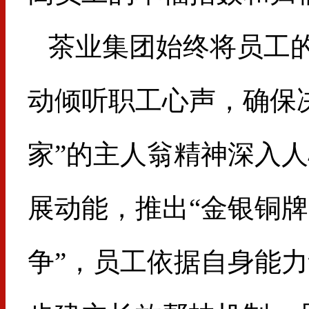
茶业集团始终将员工的
动倾听职工心声，确保
家”的主人翁精神深入
展动能，推出“金银铜牌
争”，员工依据自身能