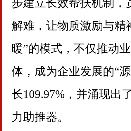
步建立长效帮扶机制，
解难，让物质激励与精
暖”的模式，不仅推动
体，成为企业发展的“源
长109.97%，并涌
力助推器。