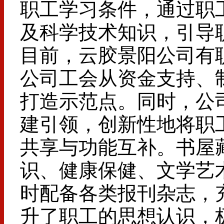
职工学习条件，通过职
及科学技术知识，引导
目前，云胶景阳公司有
公司工会从资金支持、
打造示范点。同时，公
建引领，创新性地将职
共享与功能互补。书屋
识、健康保健、文学艺
时配备各类报刊杂志，
升了职工的思想认识，