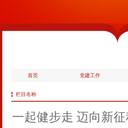
首页
党建工作
栏目名称
一起健步走 迈向新征