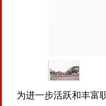
为进一步活跃和丰富职