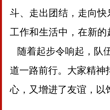
斗、走出团结，走向快
工作和生活中，在新的
随着起步令响起，队伍
道一路前行。大家精神
心，又增进了友谊，以