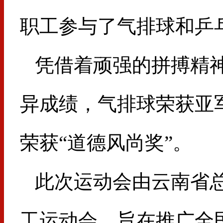
职工参与了气排球和乒
凭借着顽强的拼搏精神
异成绩，气排球荣获亚
荣获“道德风尚奖”。
此次运动会由云南省
工运动会。旨在推广全