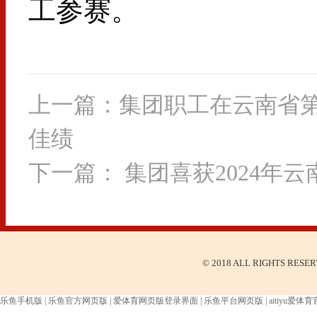
工参赛。
上一篇：集团职工在云南省
佳绩
下一篇：
集团喜获2024年云
© 2018 ALL RIGHTS R
乐鱼手机版
|
乐鱼官方网页版
|
爱体育网页版登录界面
|
乐鱼平台网页版
|
aitiyu爱