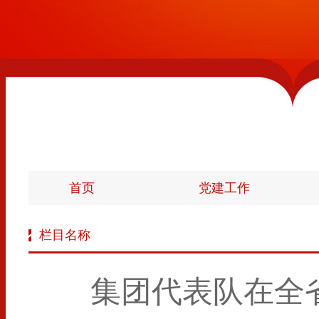
首页
党建工作
栏目名称
集团代表队在全