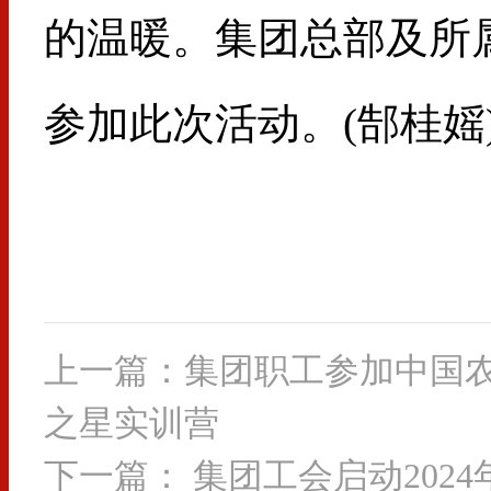
的温暖。集团总部及所
参加此次活动。(
郜桂媱
上一篇：集团职工参加中国农林
之星实训营
下一篇：
集团工会启动2024