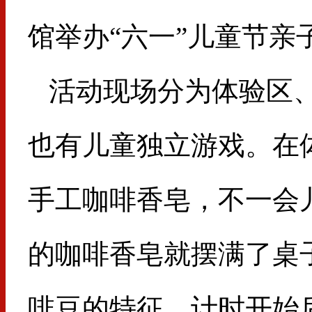
馆举办“六一”儿童节亲
活动现场分为体验区、
也有儿童独立游戏。在
手工咖啡香皂，不一会
的咖啡香皂就摆满了桌
啡豆的特征，计时开始