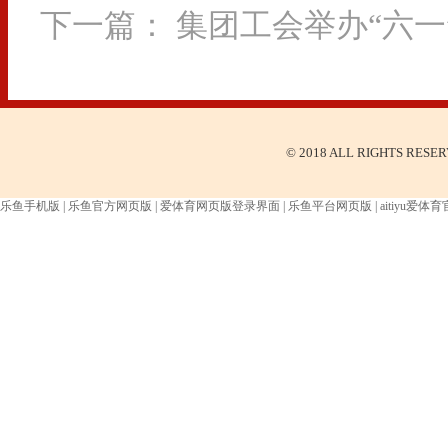
下一篇：
集团工会举办“六一
© 2018 ALL RIGHTS R
乐鱼手机版
|
乐鱼官方网页版
|
爱体育网页版登录界面
|
乐鱼平台网页版
|
aitiyu爱