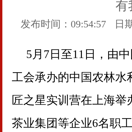
有
发布时间：09:54:57
日期
5
月
7
日至
11
日，
由
中
工会承办的
中国农林水
匠之星实训营
在上海举
茶业集团等
企业
6
名职