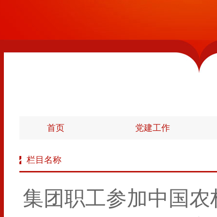
首页
党建工作
栏目名称
集团职工参加中国农林