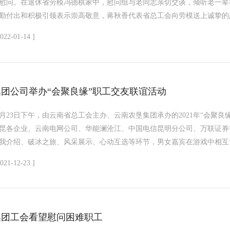
慰问。在退休省劳模冯德棋家中，慰问组与老同志亲切交谈，倾听老一辈
勤付出和积极引领表示崇高敬意，蒋秋香代表省总工会向劳模送上诚挚的慰
2022-01-14 ]
集团公司举办“会聚良缘”职工交友联谊活动
2月23日下午，由云南省总工会主办、云南农垦集团承办的2021年“会聚
昆各企业、云南电网公司、华能澜沧江、中国电信昆明分公司、万联证券
我介绍、破冰之旅、风采展示、心动互选等环节，男女嘉宾在游戏中相互协
2021-12-23 ]
集团工会看望慰问困难职工