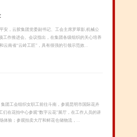
设
平安，云胶集团党委副书记、工会主席罗翠影,机械公
专项工作推进会。会议指出，在集团各级组织的关心培养
南省“云岭工匠”，具有很强的引领示范效...
午，集团工会组织女职工前往斗南，参观昆明市国际花卉
工们在花拍中心参观“数字云花”展厅，在工作人员的讲
体验；参观拍卖大厅和鲜花仓储物流，...