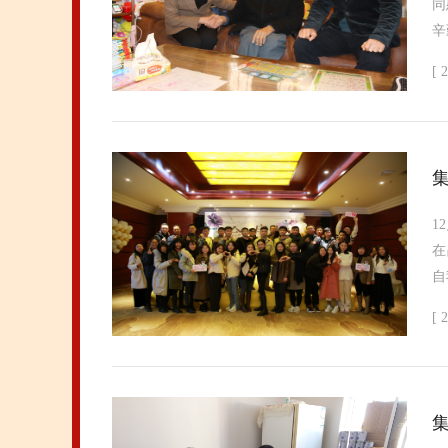
同
辛
[ 
1
在
自
[ 