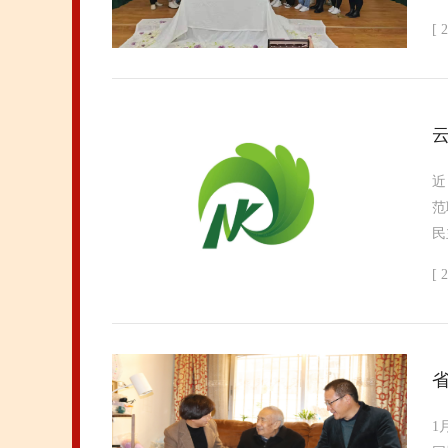
[ 
近
范
民
[ 
1