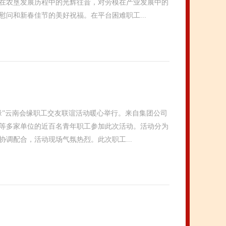
在农垦发展历程中的光辉往昔，对劳模在产业发展中的
问和新春佳节的美好祝福。在平台困难职工...
良缘”云南会缘职工交友联谊活动暖心举行。来自集团公司
等多家单位的近百名青年职工参加此次活动。活动分为
调配合，活动现场气氛热烈。此次职工...