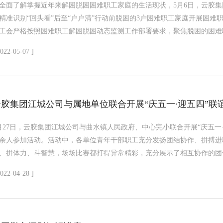
全面了解掌握近年来解困脱困困难职工家庭的生活现状，5月6日，云胶
精准识别“回头看”后至“户户清”行动前脱困的3户困难职工家庭开展困
工会严格按照困难职工解困脱困动态监测工作部署要求，聚焦脱困的困难职工
2022-05-07 ]
云胶集团江城公司与属地单位联合开展“庆五一∙迎五四”联
月27日，云胶集团江城公司与曲水镇人民政府、中心完小联合开展“庆五一
0余人参加活动。活动中，各单位青年干部职工充分发扬团结协作、拼搏进
、拼体力、斗智慧，场场比赛都打得异常精彩，充分展示了相互协作的团体
2022-04-28 ]