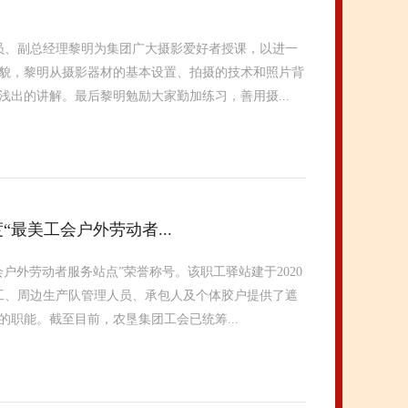
员、副总经理黎明为集团广大摄影爱好者授课，以进一
貌，黎明从摄影器材的基本设置、拍摄的技术和照片背
出的讲解。最后黎明勉励大家勤加练习，善用摄...
最美工会户外劳动者...
户外劳动者服务站点”荣誉称号。该职工驿站建于2020
工、周边生产队管理人员、承包人及个体胶户提供了遮
职能。截至目前，农垦集团工会已统筹...