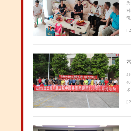
为
对
司
[ 
4
4
术
[ 