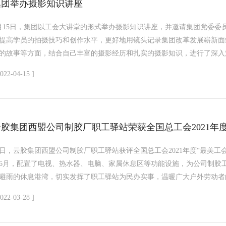
集团举办摄影知识讲座
月15日，集团以工会大讲堂的形式举办摄影知识讲座，并邀请集团党委委
提高学员的拍摄技巧和创作水平，更好地用镜头记录集团改革发展崭新面
的故事等方面，结合自己丰富的摄影经历和扎实的摄影知识，进行了深入浅
2022-04-15 ]
胶集团西盟公司制胶厂职工驿站荣获全国总工会2021年度“
日，云胶集团西盟公司制胶厂职工驿站获评全国总工会2021年度“最美工会
6月，配置了电视、热水器、电脑、家属休息区等功能设施，为公司制胶
避雨的休息港湾，切实发挥了职工驿站为民办实事，温暖广大户外劳动者的
2022-03-28 ]