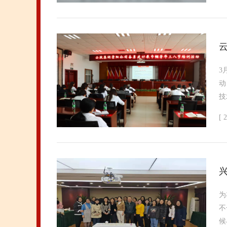
3
动
技
[ 
为
不
候