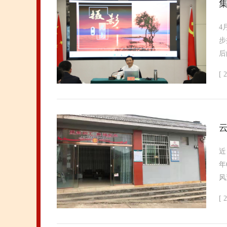
4
步
后
[ 
云
近
年
风
[ 