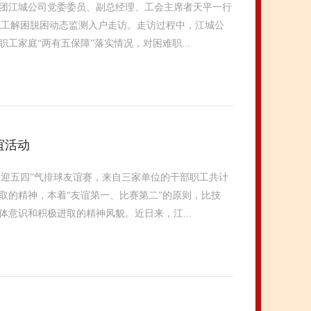
集团江城公司党委委员、副总经理、工会主席者天平一行
难职工解困脱困动态监测入户走访。走访过程中，江城公
家庭“两有五保障”落实情况，对困难职...
谊活动
∙迎五四”气排球友谊赛，来自三家单位的干部职工共计
取的精神，本着“友谊第一、比赛第二”的原则，比技
意识和积极进取的精神风貌。近日来，江...