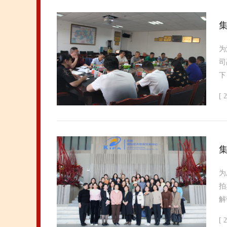
为
司
下
[ 
为
拍
解
[ 