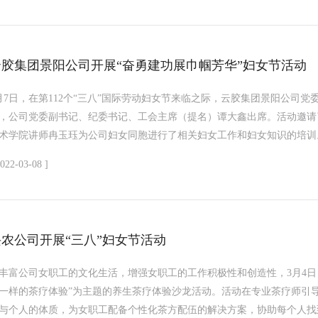
云胶集团景阳公司开展“奋勇建功展巾帼芳华”妇女节活动
月7日，在第112个“三八”国际劳动妇女节来临之际，云胶集团景阳公司
，公司党委副书记、纪委书记、工会主席（提名）谭大鑫出席。活动邀请
术学院讲师冉玉珏为公司妇女同胞进行了相关妇女工作和妇女知识的培训。
2022-03-08 ]
兴农公司开展“三八”妇女节活动
丰富公司女职工的文化生活，增强女职工的工作积极性和创造性，3月4日
一样的茶疗体验”为主题的养生茶疗体验沙龙活动。活动在专业茶疗师引
与个人的体质，为女职工配备个性化茶方配伍的解决方案，协助每个人找到