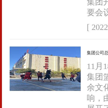
集团
要会议
[ 2022
集团公司
11
集团
余文
响，