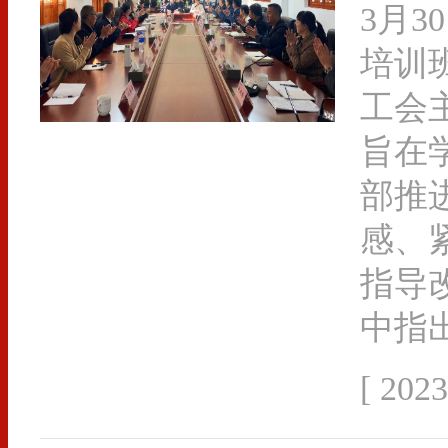
3月
培训
工会
旨在
部推
感、
指导
中指出
[ 2023