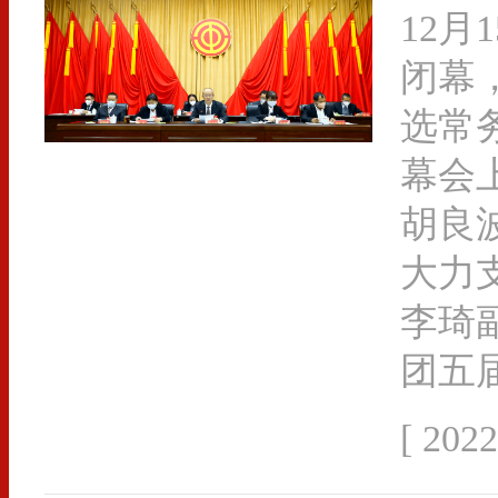
12
闭幕
选常
幕会
胡良
大力
李琦
团五届
[ 2022