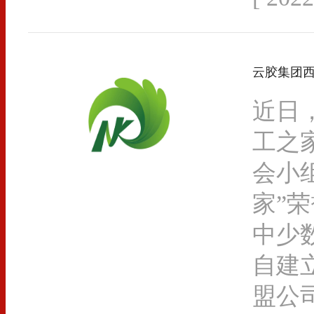
云胶集团西
近日
工之
会小
家”
中少
自建
盟公