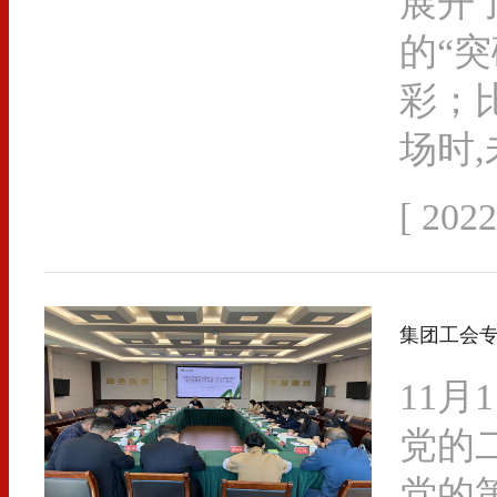
展开
的“
彩；
场时,未
[ 2022
集团工会
11
党的
党的