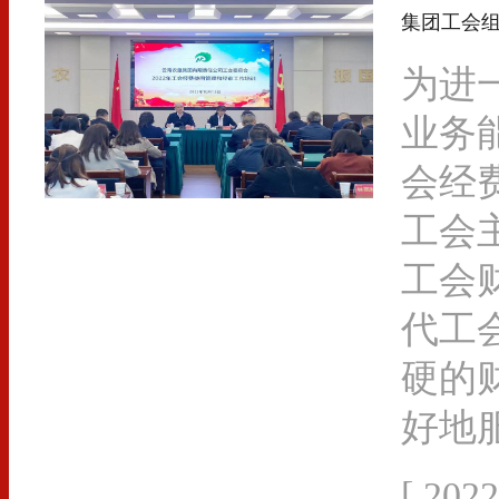
集团工会组
为进
业务能
会经
工会
工会
代工
硬的
好地服
[ 2022