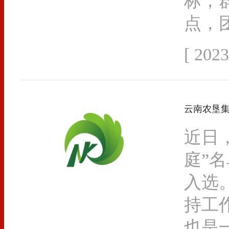
标，
点，团
[ 2023
云南农垦集
近日
庭”
入选
持工
也是