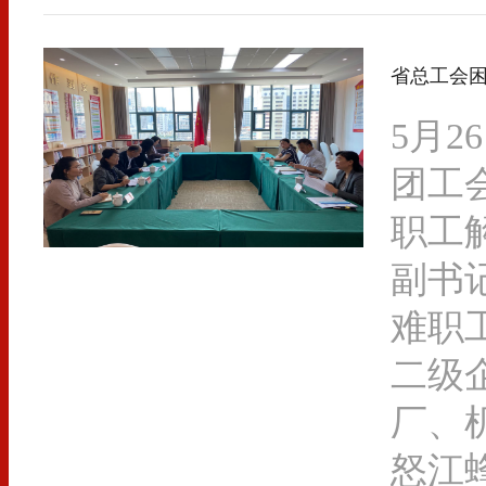
省总工会
5月
团工
职工
副书
难职
二级
厂、
怒江蜂