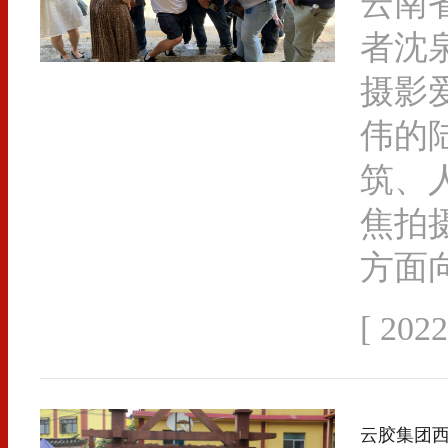
云南
者沈
摄影
伟的
筑、
焦拍
方面向
[ 2022
云胶集团西