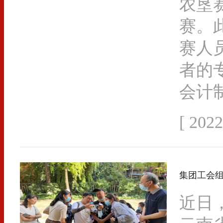
农垦
赛。
赛人
者的
会计制
[ 2022
集团工会
近日