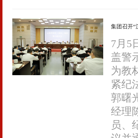
集团召开“
7月
盖警
为教
紧纪
郭曙
经理
员、