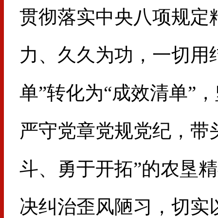
贯彻落实中央八项规定
力、久久为功，一切用
单”转化为“成效清单”
严守党章党规党纪，带
斗、勇于开拓”的农垦
决纠治歪风陋习，切实