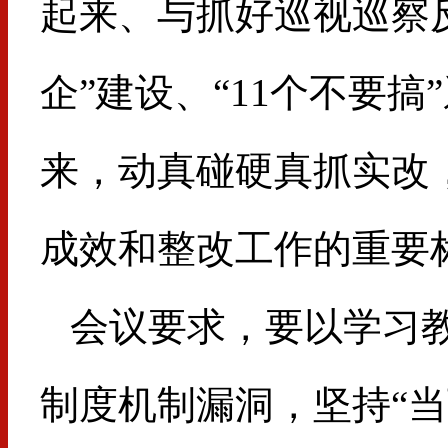
起来、与抓好巡视巡察
企”建设、“11个不要
来，动真碰硬真抓实改
成效和整改工作的重要
会议要求，要以学习教
制度机制漏洞，坚持“当