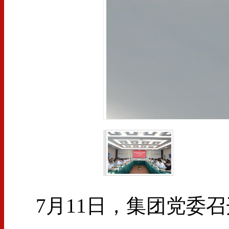
7月11日，集团党委